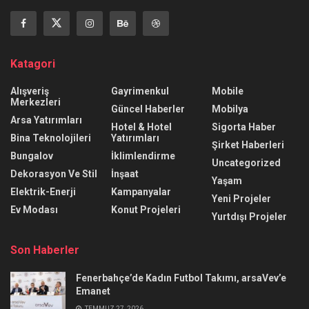
Katagori
Alışveriş
Gayrimenkul
Mobile
Merkezleri
Güncel Haberler
Mobilya
Arsa Yatırımları
Hotel & Hotel
Sigorta Haber
Bina Teknolojileri
Yatırımları
Şirket Haberleri
Bungalov
İklimlendirme
Uncategorized
Dekorasyon Ve Stil
İnşaat
Yaşam
Elektrik-Enerji
Kampanyalar
Yeni Projeler
Ev Modası
Konut Projeleri
Yurtdışı Projeler
Son Haberler
Fenerbahçe’de Kadın Futbol Takımı, arsaVev’e
Emanet
TEMMUZ 27, 2026