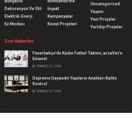
Bungalov
İklimlendirme
Uncategorized
Dekorasyon Ve Stil
İnşaat
Yaşam
Elektrik-Enerji
Kampanyalar
Yeni Projeler
Ev Modası
Konut Projeleri
Yurtdışı Projeler
Son Haberler
Fenerbahçe’de Kadın Futbol Takımı, arsaVev’e
Emanet
TEMMUZ 27, 2026
Depreme Dayanıklı Yapıların Anahtarı Kalite
Kontrol
TEMMUZ 27, 2026
Reklam
İletişim