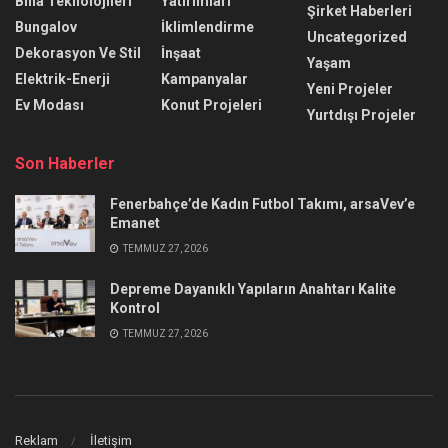
Bina Teknolojileri
Yatırımları
Şirket Haberleri
Bungalov
İklimlendirme
Uncategorized
Dekorasyon Ve Stil
İnşaat
Yaşam
Elektrik-Enerji
Kampanyalar
Yeni Projeler
Ev Modası
Konut Projeleri
Yurtdışı Projeler
Son Haberler
Fenerbahçe’de Kadın Futbol Takımı, arsaVev’e
Emanet
TEMMUZ 27, 2026
Depreme Dayanıklı Yapıların Anahtarı Kalite
Kontrol
TEMMUZ 27, 2026
Reklam
İletişim