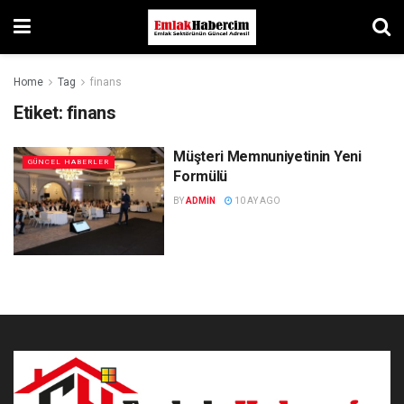
Home
Tag
finans
Etiket:
finans
Müşteri Memnuniyetinin Yeni
GÜNCEL HABERLER
Formülü
BY
ADMIN
10 AY AGO